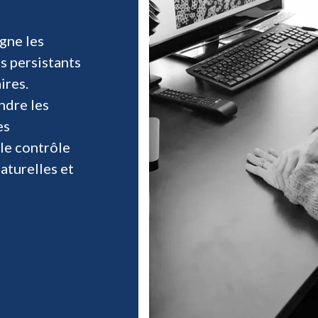
gne les
s persistants
ires.
ndre les
es
le contrôle
naturelles et