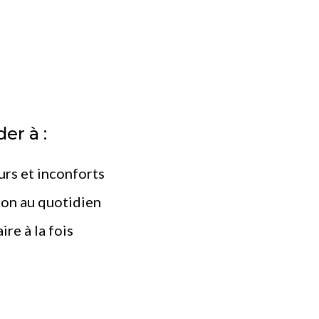
er à :
urs et inconforts
ion au quotidien
re à la fois