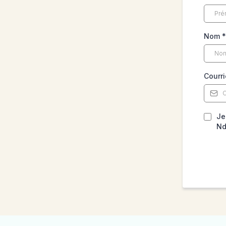
Nom
*
Courr
Je
Nd