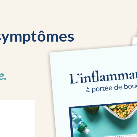
s symptômes
e.